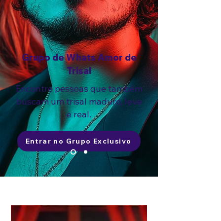
Grupo de Whats Amor de
Trisal
Encontre pessoas que também
buscam um trisal maduro, leve
e real.
Entrar no Grupo Exclusivo