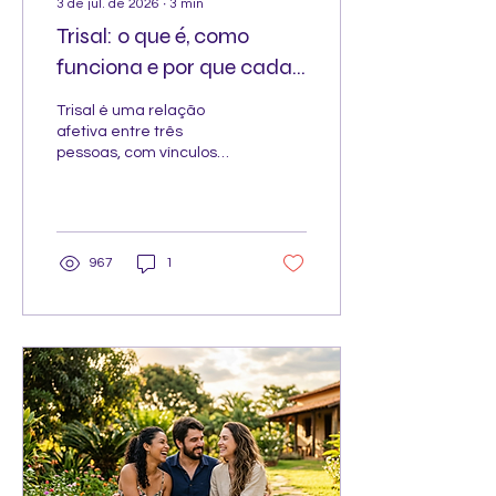
3 de jul. de 2026
∙
3
min
Trisal: o que é, como
funciona e por que cada
vez mais pessoas estão
Trisal é uma relação
escolhendo amar assim
afetiva entre três
pessoas, com vínculos
conscientes e
compartilhados. Entenda
como funciona esse tipo
de amor.
967
1