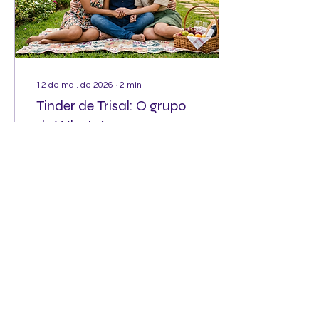
12 de mai. de 2026
∙
2
min
Tinder de Trisal: O grupo
de WhatsApp para quem
busca conexões reais
Casal e terceira pessoa
em ambiente moderno
com luzes roxas
representando conexões
no Tinder de Trisal e
grupos de WhatsApp para
relacionamento a três.
837
0