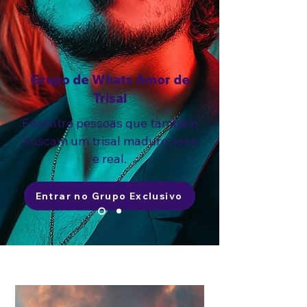
Grupo de Whats Amor de
Trisal
Encontre pessoas que também
buscam um trisal maduro, leve
e real.
Entrar no Grupo Exclusivo