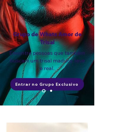
Grupo de Whats Amor de
Trisal
Encontre pessoas que também
buscam um trisal maduro, leve
e real.
Entrar no Grupo Exclusivo