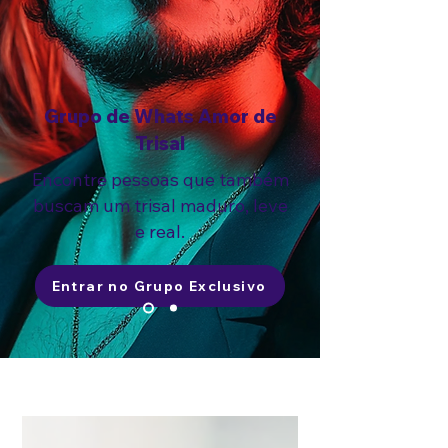
Grupo de Whats Amor de
Trisal
Encontre pessoas que também
buscam um trisal maduro, leve
e real.
Entrar no Grupo Exclusivo