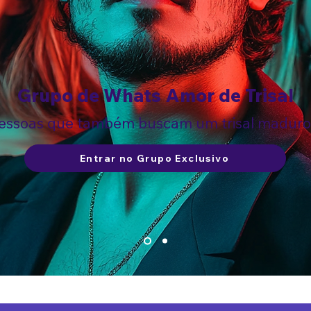
Grupo de Whats Amor de Trisal
essoas que também buscam um trisal maduro, l
Entrar no Grupo Exclusivo