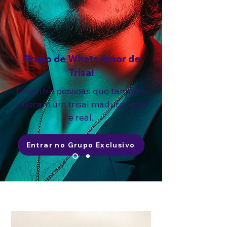
Grupo de Whats Amor de
Trisal
Encontre pessoas que também
buscam um trisal maduro, leve
e real.
Entrar no Grupo Exclusivo