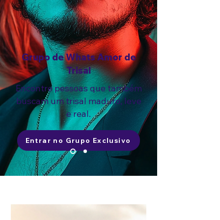
Grupo de Whats Amor de
Trisal
Encontre pessoas que também
buscam um trisal maduro, leve
e real.
Entrar no Grupo Exclusivo