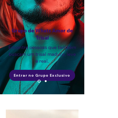
Grupo de Whats Amor de
Trisal
Encontre pessoas que também
buscam um trisal maduro, leve
e real.
Entrar no Grupo Exclusivo