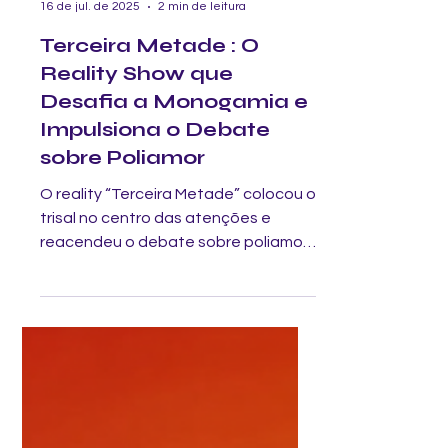
Amor de Trisal
16 de jul. de 2025
2 min de leitura
Terceira Metade : O
Reality Show que
Desafia a Monogamia e
Impulsiona o Debate
sobre Poliamor
O reality “Terceira Metade” colocou o
trisal no centro das atenções e
reacendeu o debate sobre poliamor
no Brasil. Neste artigo, exploramos as
histórias reais por trás do programa e
como elas refletem os desafios e
belezas de amar fora da monogamia.
Aproveite o momento e descubra