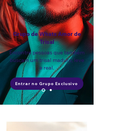
Grupo de Whats Amor de
Trisal
Encontre pessoas que também
buscam um trisal maduro, leve
e real.
Entrar no Grupo Exclusivo